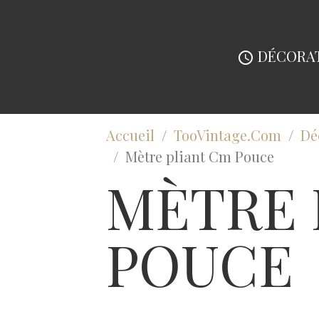
DÉCORAT
Accueil
TooVintage.Com
Dé
Mètre pliant Cm Pouce
MÈTRE 
POUCE