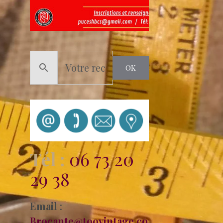
OK
Tél :
06 73 20
29 38
Email
:
B
rocante@toovintage.com