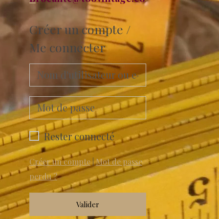
Créer un compte /
Me connecter
Rester connecté
Créer un compte
|
Mot de passe
perdu ?
Valider