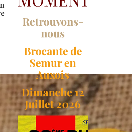
en
re
Retrouvons-
nous
Brocante de
Semur en
Auxois
Dimanche 12
Juillet 2026